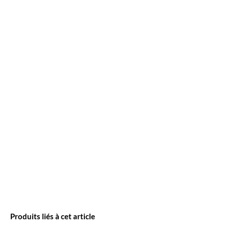
logistiques de l'armée allemande pendant la
Dimensions du modèle (L x l x h): 24,5
guerre.
cm x 9,5 cm x 9 cm.
Produits liés à cet article