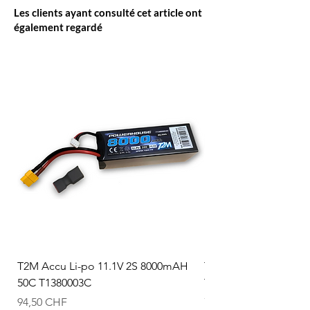
Les clients ayant consulté cet article ont
également regardé
T2M Accu Li-po 11.1V 2S 8000mAH
T2M Accu Li-po 7.4V
50C T1380003C
T1380002C
Prix
Prix
94,50 CHF
74,50 CHF