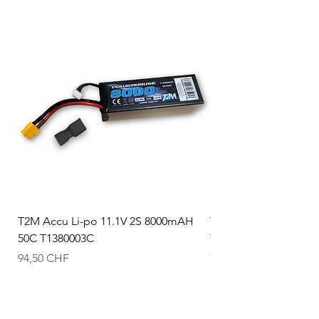
T2M Accu Li-po 11.1V 2S 8000mAH
T2M Accu Li-po 7.4V
50C T1380003C
T1380002C
Prix
Prix
94,50 CHF
74,50 CHF