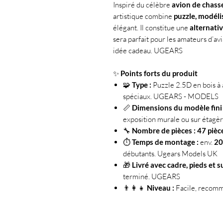
Inspiré du célèbre
avion de chass
artistique combine
puzzle, modéli
élégant. Il constitue une
alternativ
sera parfait pour les amateurs d’a
idée cadeau.
UGEARS
✨
Points forts du produit
🧩
Type :
Puzzle 2.5D en bois à 
spéciaux.
UGEARS - MODELS
📏
Dimensions du modèle fini 
exposition murale ou sur étagè
🔧
Nombre de pièces :
47 pièc
⏱️
Temps de montage :
env.
20
débutants.
Ugears Models UK
🎁
Livré avec cadre, pieds et 
terminé.
UGEARS
👨‍👩‍👧
Niveau :
Facile, recomm