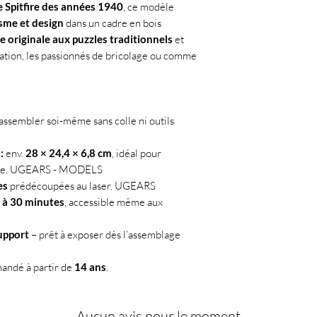
e Spitfire des années 1940
, ce modèle
sme et design
dans un cadre en bois
e originale aux puzzles traditionnels
et
viation, les passionnés de bricolage ou comme
assembler soi-même sans colle ni outils
:
env.
28 × 24,4 × 6,8 cm
, idéal pour
re.
UGEARS - MODELS
es
prédécoupées au laser.
UGEARS
 à 30 minutes
, accessible même aux
support
– prêt à exposer dès l’assemblage
andé à partir de
14 ans
.
Aucun avis pour le moment