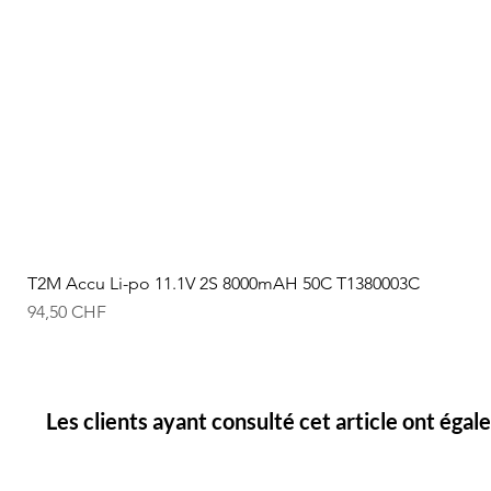
T2M Accu Li-po 11.1V 2S 8000mAH 50C T1380003C
Prix
94,50 CHF
Les clients ayant consulté cet article ont éga