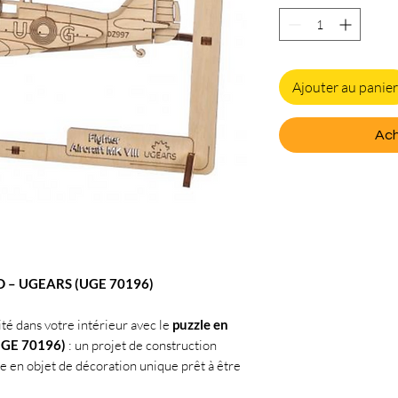
Ajouter au panier
Ach
.5D – UGEARS (UGE 70196)
vité dans votre intérieur avec le
puzzle en
 UGE 70196)
: un projet de construction
me en objet de décoration unique prêt à être