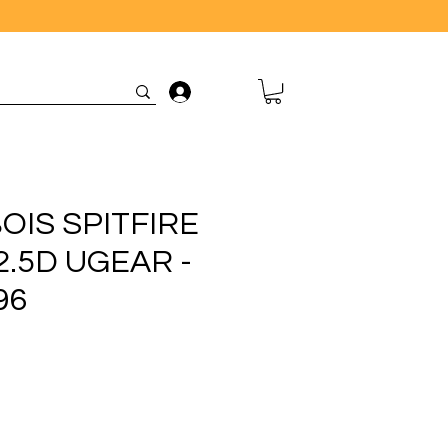
Connexion
OIS SPITFIRE
2.5D UGEAR -
96
rix