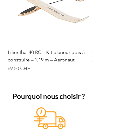
Lilienthal 40 RC – Kit planeur bois à
Optifuel-Optimix 16% 
construire – 1,19 m – Aeronaut
Prix
84,50 CHF
Prix
69,50 CHF
Pourquoi nous choisir ?