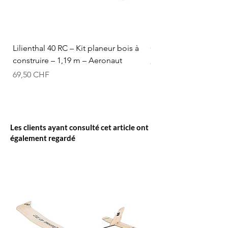
Lilienthal 40 RC – Kit planeur bois à
Optifuel-Optimix 16% 
construire – 1,19 m – Aeronaut
Prix
84,50 CHF
Prix
69,50 CHF
Les clients ayant consulté cet article ont
également regardé