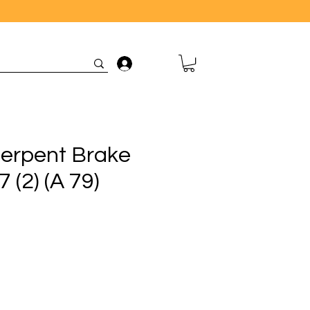
Connexion
erpent Brake
 (2) (A 79)
ix