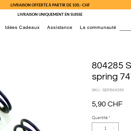
LIVRAISON OFFERTE À PARTIR DE 100.- CHF
LIVRAISON UNIQUEMENT EN SUISSE
Idées Cadeaux
Assistance
La communauté
804285 S
spring 747
SKU : SER804285
Pr
5,90 CHF
Quantité
*