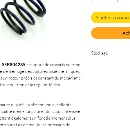
Ajouter au panier
Ach
Stockage
Cette article est act
) – SER804285
est un set de ressorts de frein
externe et n'est pas
e de freinage des voitures piste thermiques
magasin. Pour le réc
t un retour précis et constant du mécanisme
contacter par télépho
trôle du frein et la régularité des
puissions organiser le
haute qualité, ils offrent une excellente
iabilité même lors d’une utilisation intensive
ettent également un fonctionnement plus
ontribuent à une meilleure précision de