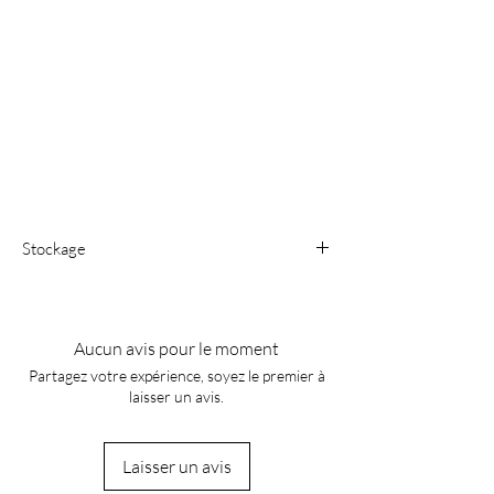
Stockage
Cette article est actuellement stocké dans
un entrepôt externe et n'est pas
physiquement stocké dans notre magasin.
Aucun avis pour le moment
Pour le récupéré en boutique, veuillez nous
Partagez votre expérience, soyez le premier à
contacter par téléphone ou par mail afin que
laisser un avis.
nous puissions organiser le retrait.
Laisser un avis