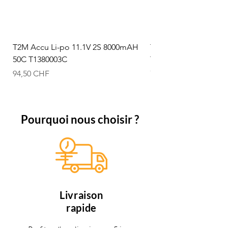
T2M Accu Li-po 11.1V 2S 8000mAH
T2M Accu Li-po 7.4V
50C T1380003C
T1380002C
Prix
Prix
94,50 CHF
74,50 CHF
Pourquoi nous choisir ?
Livraison
rapide