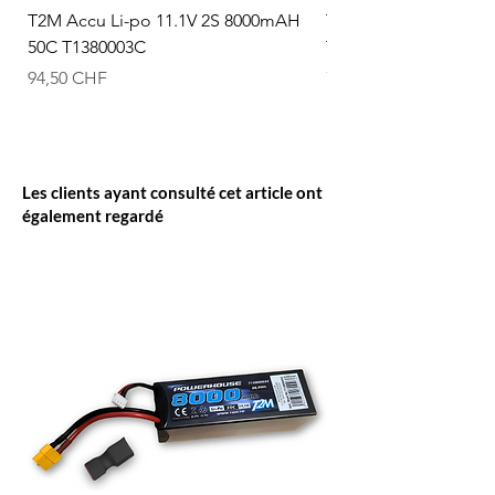
T2M Accu Li-po 11.1V 2S 8000mAH
T2M Accu Li-po 7.4V
50C T1380003C
T1380002C
Prix
Prix
94,50 CHF
74,50 CHF
Les clients ayant consulté cet article ont
également regardé