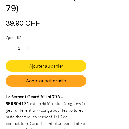
79)
Prix
39,90 CHF
Quantité
*
Ajouter au panier
Acheter cet article
Le
Serpent Geardiff Uni 733 –
SER804171
est un différentiel à pignons («
gear differential ») conçu pour les voitures
piste thermiques Serpent 1/10 de
compétition. Ce différentiel universel offre