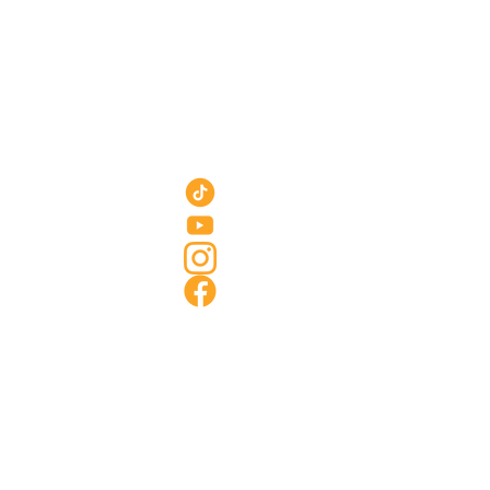
Nos réseaux
 propos
.A
.Q
Tiktok
ontact
on ca
deaux
Youtube
cole
Instagram
lubs
istoire
Facebook
vions
ersonnalisés