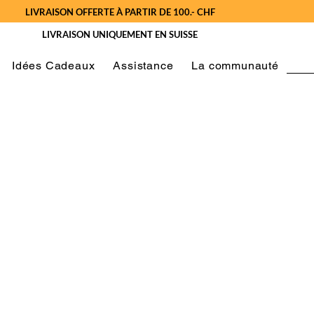
LIVRAISON OFFERTE À PARTIR DE 100.- CHF
LIVRAISON UNIQUEMENT EN SUISSE
Idées Cadeaux
Assistance
La communauté
ay
Valable jusqu'au 30 novembre 2026