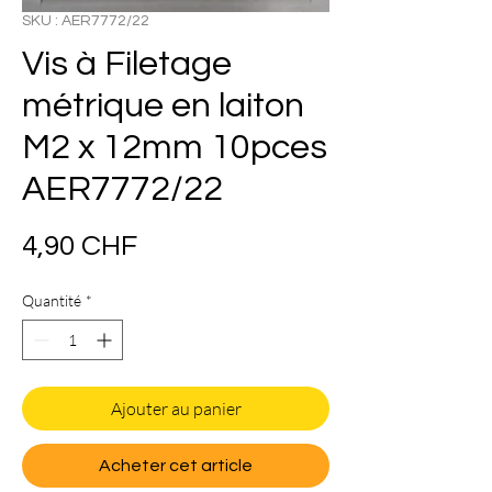
SKU : AER7772/22
Vis à Filetage
métrique en laiton
M2 x 12mm 10pces
AER7772/22
Prix
4,90 CHF
Quantité
*
Ajouter au panier
Acheter cet article