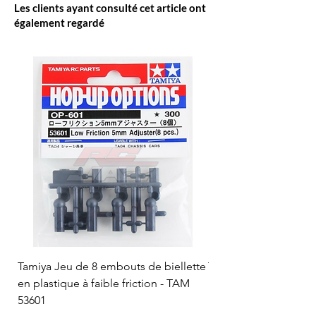
Les clients ayant consulté cet article ont
également regardé
Tamiya Jeu de 8 embouts de biellette
Tamiya Rotule à bille
en plastique à faible friction - TAM
mm (bleue) - TAM 53
53601
Prix
12,50 CHF