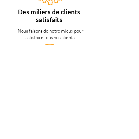
Des miliers de clients
satisfaits
Nous faisons de notre mieux pour
satisfaire tous nos clients.
Support 24/7
en français
Une question? Contacter nous via
notre
formulaire de contact
une
personne de notre équipe vous
répondra dès que possible.