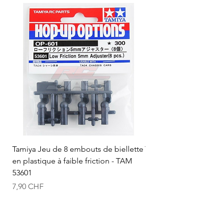
Tamiya Jeu de 8 embouts de biellette
Tamiya Rotule à bille
en plastique à faible friction - TAM
mm (bleue) - TAM 53
53601
Prix
12,50 CHF
Prix
7,90 CHF