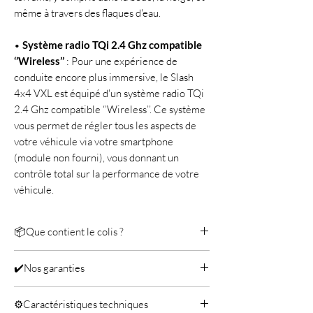
même à travers des flaques d'eau.
•
Système radio TQi 2.4 Ghz compatible
‘’Wireless’’
: Pour une expérience de
conduite encore plus immersive, le Slash
4x4 VXL est équipé d'un système radio TQi
2.4 Ghz compatible ‘’Wireless’’. Ce système
vous permet de régler tous les aspects de
votre véhicule via votre smartphone
(module non fourni), vous donnant un
contrôle total sur la performance de votre
véhicule.
📦Que contient le colis ?
Inclus
✔️Nos garanties
Véhicule Traxxas slash
Radio commande
Service après-vente effectué dans notre
Manuel d'utilisation
⚙️Caractéristiques techniques
propre atelier.