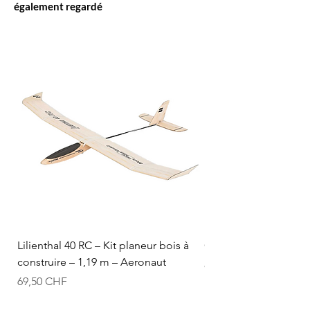
également regardé
Lilienthal 40 RC – Kit planeur bois à
Optifuel-Optimix 16% 
construire – 1,19 m – Aeronaut
Prix
84,50 CHF
Prix
69,50 CHF