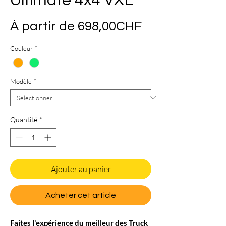
Ultimate 4x4 VXL
Prix
À partir de
698,00CHF
promotionnel
Couleur
*
Modèle
*
Quantité
*
Ajouter au panier
Acheter cet article
Faites l'expérience du meilleur des Truck