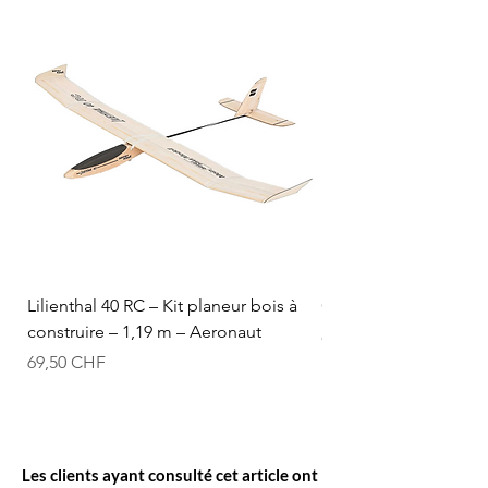
Lilienthal 40 RC – Kit planeur bois à
Optifuel-Optimix 16% 
construire – 1,19 m – Aeronaut
Prix
84,50 CHF
Prix
69,50 CHF
Les clients ayant consulté cet article ont