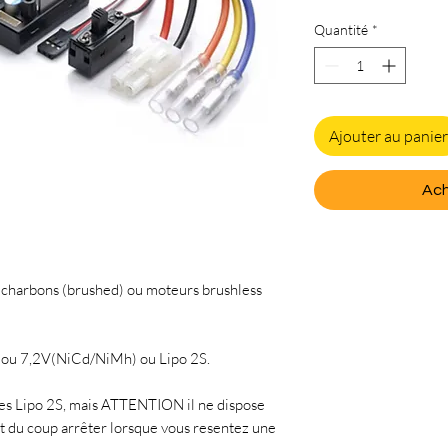
Quantité
*
Ajouter au panier
Ach
à charbons (brushed) ou moteurs brushless
) ou 7,2V(NiCd/NiMh) ou Lipo 2S.
des Lipo 2S, mais ATTENTION il ne dispose
ut du coup arrêter lorsque vous resentez une