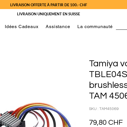
LIVRAISON OFFERTE À PARTIR DE 100.- CHF
LIVRAISON UNIQUEMENT EN SUISSE
Idées Cadeaux
Assistance
La communauté
Tamiya v
TBLE04S 
brushles
TAM 450
SKU : TAM45069
P
79,80 CHF