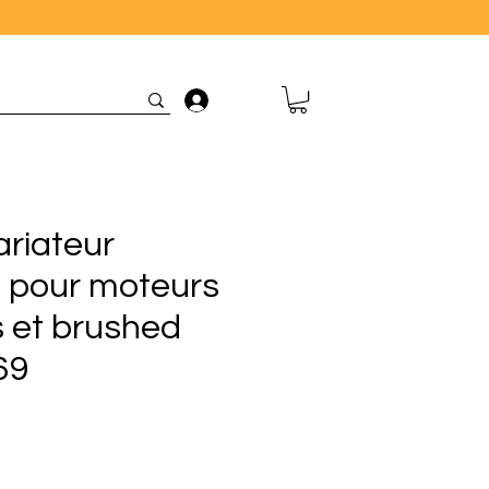
Connexion
ariateur
pour moteurs
s et brushed
69
rix