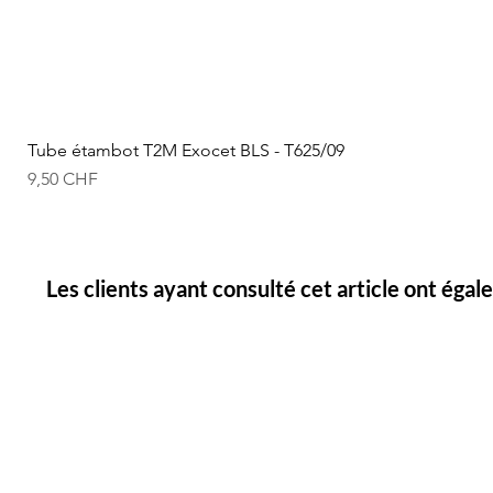
Tube étambot T2M Exocet BLS - T625/09
Prix
9,50 CHF
Les clients ayant consulté cet article ont éga