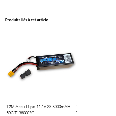
Produits liés à cet article
T2M Accu Li-po 11.1V 2S 8000mAH
T2M Accu Li-po 7.4V
50C T1380003C
T1380002C