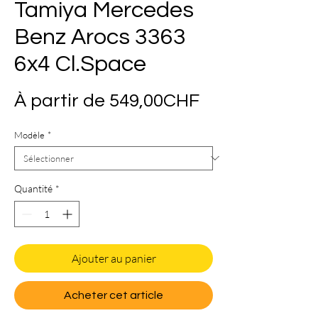
Tamiya Mercedes
Benz Arocs 3363
6x4 Cl.Space
Prix
À partir de
549,00CHF
promotionnel
Modèle
*
Quantité
*
Ajouter au panier
Acheter cet article