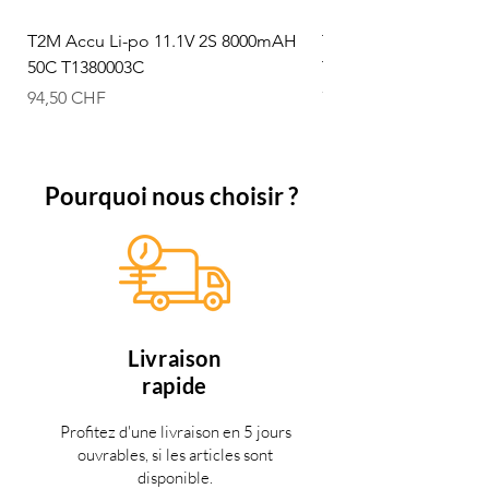
T2M Accu Li-po 11.1V 2S 8000mAH
T2M Accu Li-po 7.4V
50C T1380003C
T1380002C
Prix
Prix
94,50 CHF
74,50 CHF
Pourquoi nous choisir ?
Livraison
rapide
Profitez d'une livraison en 5 jours
ouvrables, si les articles sont
disponible.