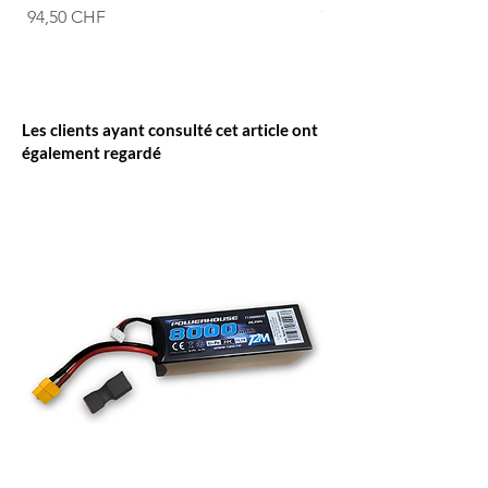
Prix
Prix
94,50 CHF
74,50 CHF
Les clients ayant consulté cet article ont
également regardé