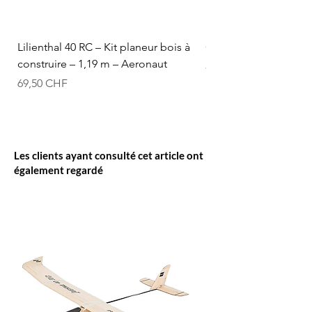
Lilienthal 40 RC – Kit planeur bois à
Optifuel-Optimix 16% 
construire – 1,19 m – Aeronaut
Prix
84,50 CHF
Prix
69,50 CHF
Les clients ayant consulté cet article ont
également regardé