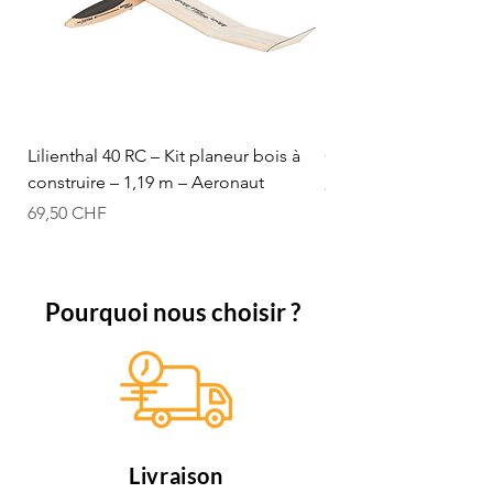
Lilienthal 40 RC – Kit planeur bois à
Optifuel-Optimix 16% 
construire – 1,19 m – Aeronaut
Prix
84,50 CHF
Prix
69,50 CHF
Pourquoi nous choisir ?
Livraison