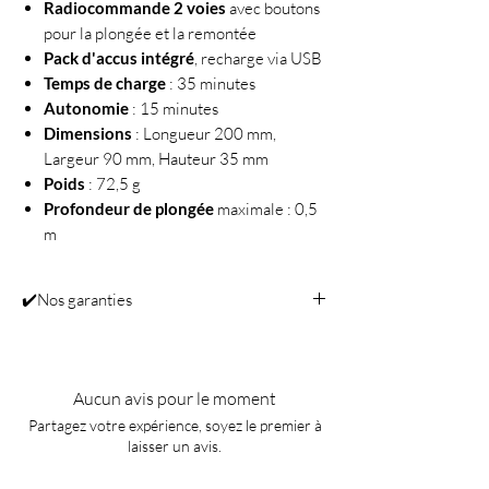
Radiocommande 2 voies
avec boutons
pour la plongée et la remontée
Pack d'accus intégré
, recharge via USB
Temps de charge
: 35 minutes
Autonomie
: 15 minutes
Dimensions
: Longueur 200 mm,
Largeur 90 mm, Hauteur 35 mm
Poids
: 72,5 g
Profondeur de plongée
maximale : 0,5
m
✔️Nos garanties
Service après-vente effectué dans notre
propre atelier.
Disponibilité des pièces détachées pour une
Aucun avis pour le moment
longue période.
Partagez votre expérience, soyez le premier à
Conseils judicieux pour les réglages, le
laisser un avis.
pilotage et l’entretien de votre précieux
modèles.