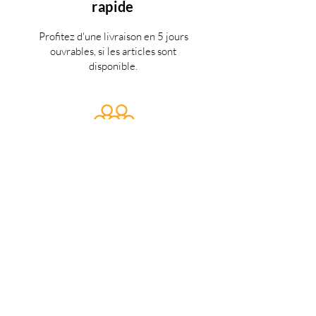
rapide
Profitez d'une livraison en 5 jours
ouvrables, si les articles sont
disponible.
Des miliers de clients
satisfaits
Nous faisons de notre mieux pour
satisfaire tous nos clients.