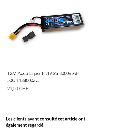
T2M Accu Li-po 11.1V 2S 8000mAH
T2M Accu Li-po 7.4V
50C T1380003C
T1380002C
Prix
Prix
94,50 CHF
74,50 CHF
Les clients ayant consulté cet article ont
également regardé