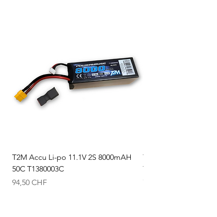
T2M Accu Li-po 11.1V 2S 8000mAH
T2M Accu Li-po 7.4V
50C T1380003C
T1380002C
Prix
Prix
94,50 CHF
74,50 CHF