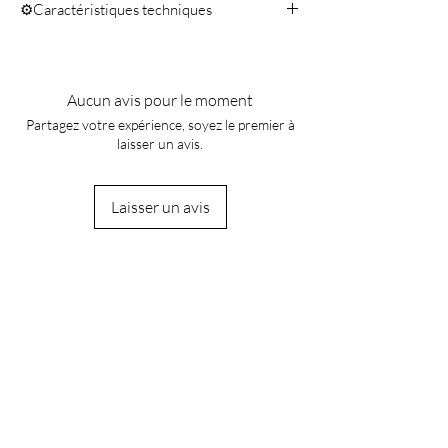
⚙️Caractéristiques techniques
Volume total 100 ml - Volume peinture 40
ml
Aucun avis pour le moment
Partagez votre expérience, soyez le premier à
laisser un avis.
Laisser un avis