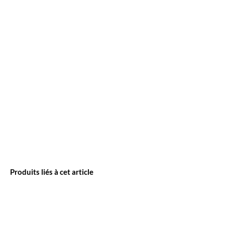
dernière couche de blanc.
La couleur "smoke" est idéale pour
teinter les vitres, à appliquer en dernière
couche.
N'oubliez pas de retirer le film protecteur
externe une fois la peinture terminée.
Produits liés à cet article