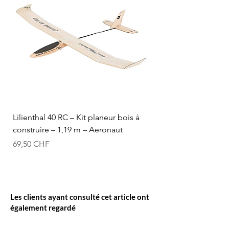
Lilienthal 40 RC – Kit planeur bois à
Optifuel-Optimix 16% 
construire – 1,19 m – Aeronaut
Prix
84,50 CHF
Prix
69,50 CHF
Les clients ayant consulté cet article ont
également regardé