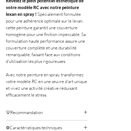
Révélez le plein potentiel esthétique de
votre modèle RC avec notre peinture
lexan en spray !
Spécialement formulée
pour une adhérence optimale sur le lexan,
cette peinture garantit une couverture
homogène pour une finition impeccable. Sa
formulation haute performance assure une
couverture complète et une durabilité
remarquable, faisant face aux conditions
d'utilisation les plus rigoureuses.
Avec notre peinture en spray, transformez
votre modèle RC en une œuvre d'art unique
et vivez une activité créative réduisant
efficacement le stress.
💡Recommandation
Les peintures RC CAR, conçues
⚙️Caractéristiques techniques
spécifiquement pour le Lexan, adhèrent