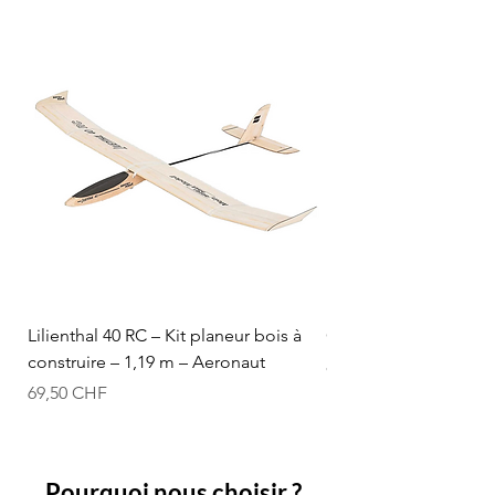
Lilienthal 40 RC – Kit planeur bois à
Optifuel-Optimix 16% 
construire – 1,19 m – Aeronaut
Prix
84,50 CHF
Prix
69,50 CHF
Pourquoi nous choisir ?