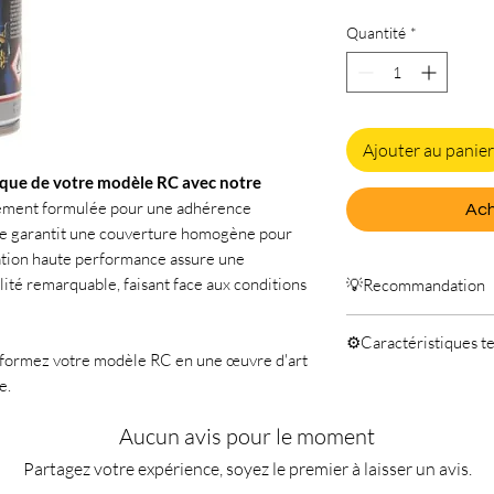
Quantité
*
Ajouter au panier
tique de votre modèle RC avec notre
ement formulée pour une adhérence
Ach
ure garantit une couverture homogène pour
lation haute performance assure une
ité remarquable, faisant face aux conditions
💡Recommandation
Les peintures RC CA
⚙️Caractéristiques t
Lexan, adhèrent dura
nsformez votre modèle RC en une œuvre d'art
restant hautement fle
150ml
e.
optimale, suivez ces c
Priorisez la sécuri
Aucun avis pour le moment
appropriées.
Partagez votre expérience, soyez le premier à laisser un avis.
Appliquez la peint