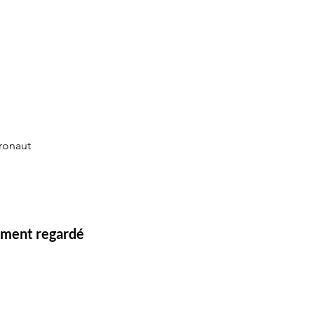
eronaut
lement regardé