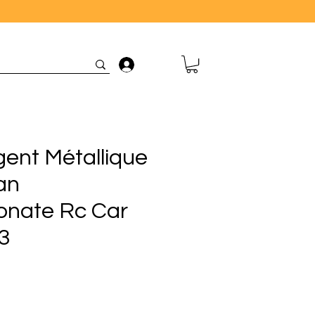
Connexion
gent Métallique
an
onate Rc Car
3
rix