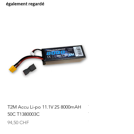
également regardé
T2M Accu Li-po 11.1V 2S 8000mAH
T2M Accu Li-po 7.4V
50C T1380003C
T1380002C
Prix
Prix
94,50 CHF
74,50 CHF