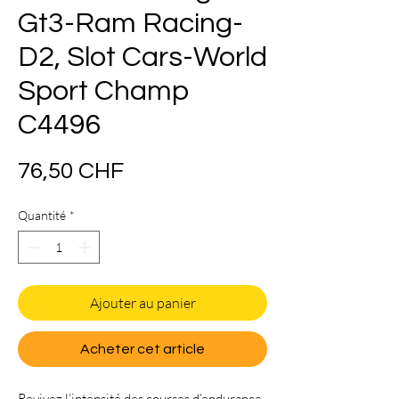
Gt3-Ram Racing-
D2, Slot Cars-World
Sport Champ
C4496
Prix
76,50 CHF
Quantité
*
Ajouter au panier
Acheter cet article
Revivez l’intensité des courses d’endurance