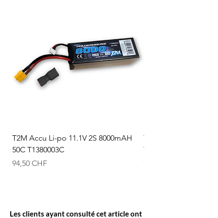
T2M Accu Li-po 11.1V 2S 8000mAH
T2M Accu Li-po 7.4V
50C T1380003C
T1380002C
Prix
Prix
94,50 CHF
74,50 CHF
Les clients ayant consulté cet article ont