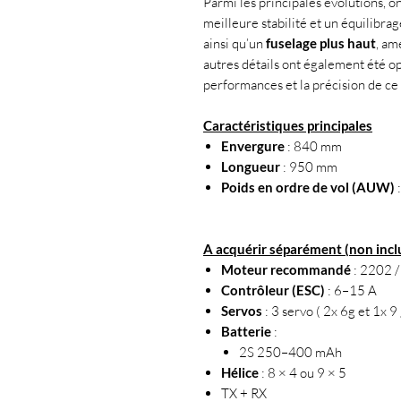
Parmi les principales évolutions, 
meilleure stabilité et un équilibra
ainsi qu’un
fuselage plus haut
, am
autres détails ont également été o
performances et la précision de ce
Caractéristiques principales
Envergure
: 840 mm
Longueur
: 950 mm
Poids en ordre de vol (AUW)
A acquérir séparément (non inclu
Moteur recommandé
: 2202 
Contrôleur (ESC)
: 6–15 A
Servos
: 3 servo ( 2x 6g et 1x 9
Batterie
:
2S 250–400 mAh
Hélice
: 8 × 4 ou 9 × 5
TX + RX