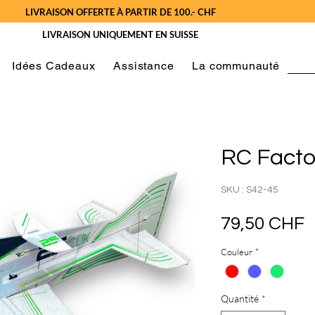
LIVRAISON OFFERTE À PARTIR DE 100.- CHF
LIVRAISON UNIQUEMENT EN SUISSE
Idées Cadeaux
Assistance
La communauté
RC Factor
SKU : S42-45
P
79,50 CHF
Couleur
*
Quantité
*