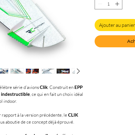
Ajouter au panier
Ach
célèbre série d’avions
Clik
. Construit en
EPP
t
indestructible
, ce qui en fait un choix idéal
ol indoor.
 rapport à la version précédente, le
CLIK
us aboutie de ce concept déjà éprouvé.