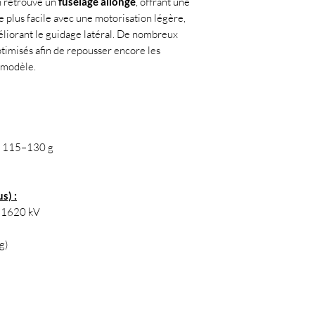
on retrouve un
fuselage allongé
, offrant une
ge plus facile avec une motorisation légère,
éliorant le guidage latéral. De nombreux
ptimisés afin de repousser encore les
 modèle.
: 115–130 g
s) :
/ 1620 kV
 g)