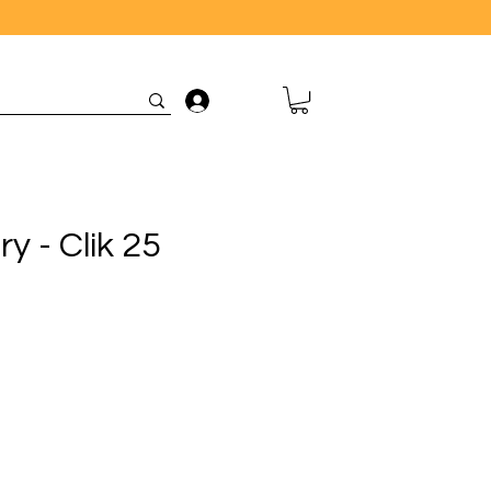
Connexion
y - Clik 25
rix