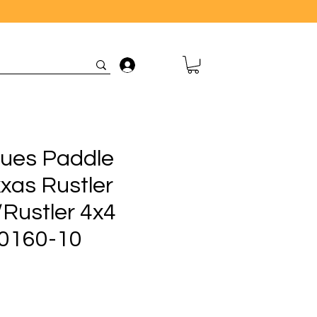
Connexion
oues Paddle
xas Rustler
Rustler 4x4
0160-10
rix