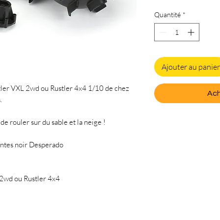
Quantité
*
Ajouter au panier
stler VXL 2wd ou Rustler 4x4 1/10 de chez
Ach
.
e rouler sur du sable et la neige !
ntes noir Desperado
 2wd ou Rustler 4x4