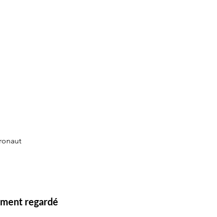
eronaut
lement regardé