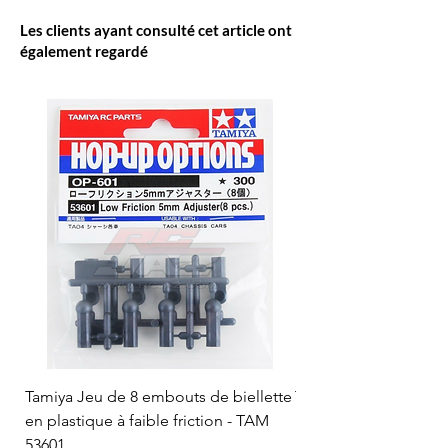
Les clients ayant consulté cet article ont
également regardé
Tamiya Jeu de 8 embouts de biellette
Tamiya Rotule à bille
en plastique à faible friction - TAM
mm (bleue) - TAM 53
53601
Prix