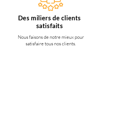
Des miliers de clients
satisfaits
Nous faisons de notre mieux pour
satisfaire tous nos clients.
Support 24/7
en français
Une question? Contacter nous via
notre
formulaire de contact
une
personne de notre équipe vous
répondra dès que possible.