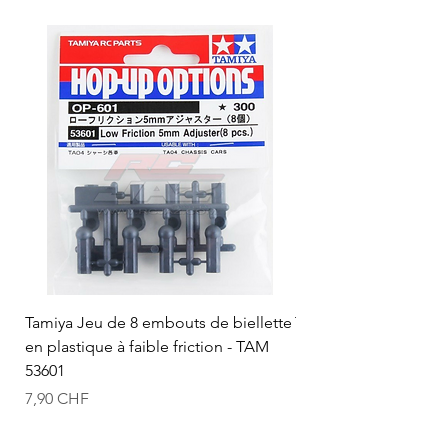
Tamiya Jeu de 8 embouts de biellette
Tamiya Rotule à bille
en plastique à faible friction - TAM
mm (bleue) - TAM 53
53601
Prix
12,50 CHF
Prix
7,90 CHF