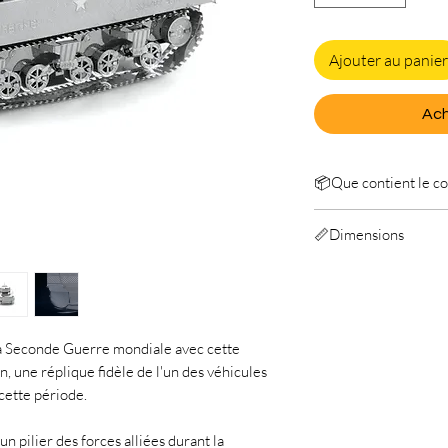
Ajouter au panier
Ach
📦Que contient le col
Metal Earth Sherman
📏Dimensions
Manuel
Longeur: 7,4 cm
Largeur: 3,5 cm
Hauteur: 3,4 cm
la Seconde Guerre mondiale avec cette
 une réplique fidèle de l'un des véhicules
cette période.
n pilier des forces alliées durant la