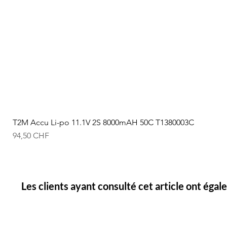
T2M Accu Li-po 11.1V 2S 8000mAH 50C T1380003C
Prix
94,50 CHF
Les clients ayant consulté cet article ont éga