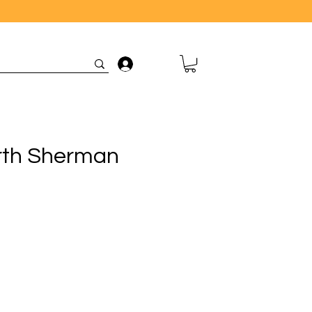
Connexion
rth Sherman
rix