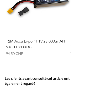
T2M Accu Li-po 11.1V 2S 8000mAH
T2M Accu Li-po 7.4V
50C T1380003C
T1380002C
Prix
Prix
94,50 CHF
74,50 CHF
Les clients ayant consulté cet article ont
également regardé