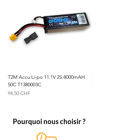
T2M Accu Li-po 11.1V 2S 8000mAH
T2M Accu Li-po 7.4V
50C T1380003C
T1380002C
Prix
Prix
94,50 CHF
74,50 CHF
Pourquoi nous choisir ?