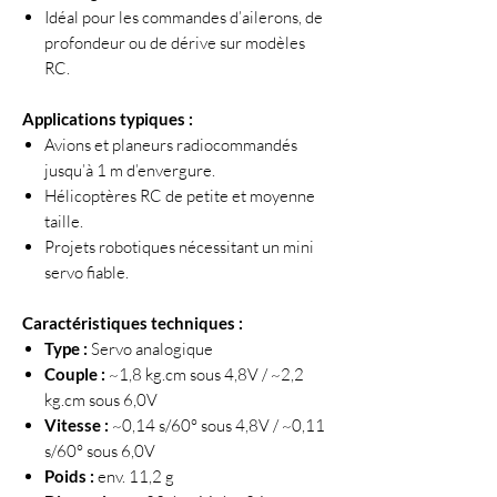
Idéal pour les commandes d’ailerons, de
profondeur ou de dérive sur modèles
RC.
Applications typiques :
Avions et planeurs radiocommandés
jusqu’à 1 m d’envergure.
Hélicoptères RC de petite et moyenne
taille.
Projets robotiques nécessitant un mini
servo fiable.
Caractéristiques techniques :
Type :
Servo analogique
Couple :
~1,8 kg.cm sous 4,8V / ~2,2
kg.cm sous 6,0V
Vitesse :
~0,14 s/60° sous 4,8V / ~0,11
s/60° sous 6,0V
Poids :
env. 11,2 g