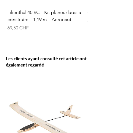
Lilienthal 40 RC – Kit planeur bois à
Optifuel-Optimix 16% 
construire – 1,19 m – Aeronaut
Prix
84,50 CHF
Prix
69,50 CHF
Les clients ayant consulté cet article ont
également regardé