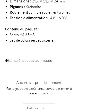
Dimensions :
23,6 × 11,6 × 24 mm
Pignons :
Karbonite
Roulement :
Simple roulement à billes
Tension d’alimentation :
4,8 – 6,0 V
Contenu du paquet :
Servo HS-65HB
Jeu de palonniers et visserie
⚙️Caractéristiques techniques
Analogique
Roulements : à billes
Vitesse: 0,14sec/60° (4,8V) -
Aucun avis pour le moment
0,11sec/60° (6.0V)
Partagez votre expérience, soyez le premier à
Couple: 1,8kg.cm (4,8V) - 2,2kg.cm
laisser un avis.
(6.0V)
Dimensions: 23.6 x 11.6 x 24mm
Poids: 11,2g
Laisser un avis