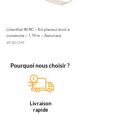
Lilienthal 40 RC – Kit planeur bois à
Optifuel-Optimix 16% 
construire – 1,19 m – Aeronaut
Prix
84,50 CHF
Prix
69,50 CHF
Pourquoi nous choisir ?
Livraison
rapide