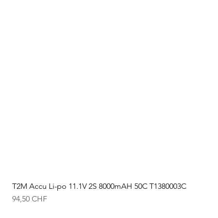
T2M Accu Li-po 11.1V 2S 8000mAH 50C T1380003C
Prix
94,50 CHF