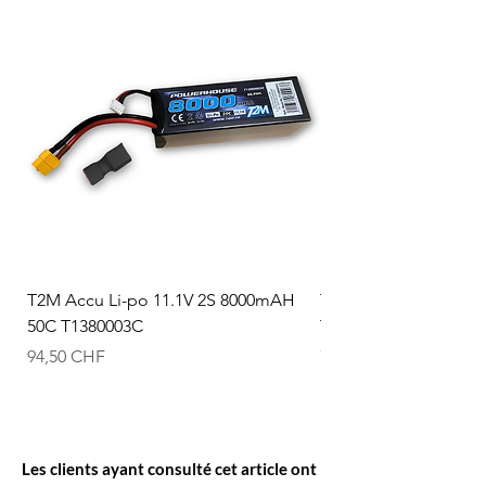
T2M Accu Li-po 11.1V 2S 8000mAH
T2M Accu Li-po 7.4V
50C T1380003C
T1380002C
Prix
Prix
94,50 CHF
74,50 CHF
Les clients ayant consulté cet article ont