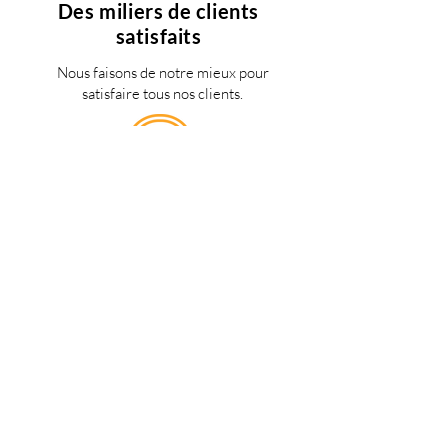
Des miliers de clients
satisfaits
Nous faisons de notre mieux pour
satisfaire tous nos clients.
Support 24/7
en français
Une question? Contacter nous via
notre
formulaire de contact
une
personne de notre équipe vous
répondra dès que possible.