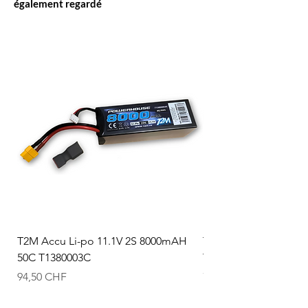
également regardé
T2M Accu Li-po 11.1V 2S 8000mAH
T2M Accu Li-po 7.4V
50C T1380003C
T1380002C
Prix
Prix
94,50 CHF
74,50 CHF