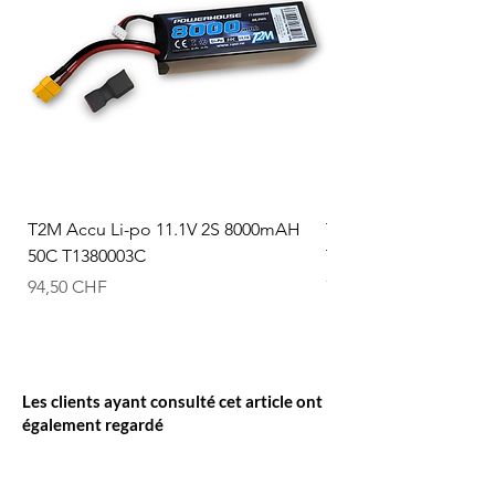
T2M Accu Li-po 11.1V 2S 8000mAH
T2M Accu Li-po 7.4V
50C T1380003C
T1380002C
Prix
Prix
94,50 CHF
74,50 CHF
Les clients ayant consulté cet article ont
également regardé