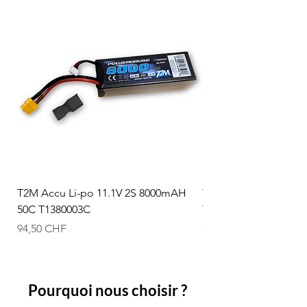
T2M Accu Li-po 11.1V 2S 8000mAH
T2M Accu Li-po 7.4V
50C T1380003C
T1380002C
Prix
Prix
94,50 CHF
74,50 CHF
Pourquoi nous choisir ?