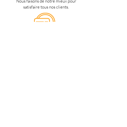
Nous faisons de notre mieux pour
satisfaire tous nos clients.
Support 24/7
en français
Une question? Contacter nous via
notre
formulaire de contact
une
personne de notre équipe vous
répondra dès que possible.
Notre magasin