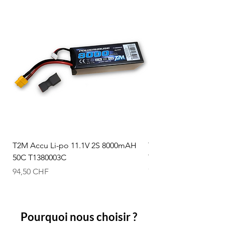
T2M Accu Li-po 11.1V 2S 8000mAH
T2M Accu Li-po 7.4V
50C T1380003C
T1380002C
Prix
Prix
94,50 CHF
74,50 CHF
Pourquoi nous choisir ?