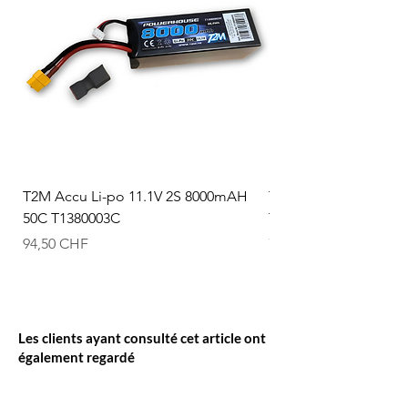
T2M Accu Li-po 11.1V 2S 8000mAH
T2M Accu Li-po 7.4V
50C T1380003C
T1380002C
Prix
Prix
94,50 CHF
74,50 CHF
Les clients ayant consulté cet article ont
également regardé