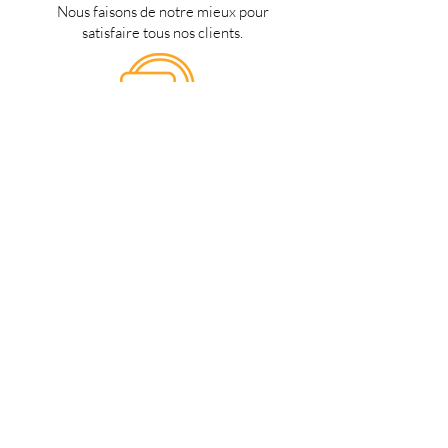
Nous faisons de notre mieux pour
satisfaire tous nos clients.
Support 24/7
en français
Une question? Contacter nous via
notre
formulaire de contact
une
personne de notre équipe vous
répondra dès que possible.
Notre magasin