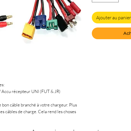
Ajouter au panier
Ach
es:
/ Accu récepteur UNI (FUT & JR)
e bon câble branché à votre chargeur. Plus
es câbles de charge. Cela rend les choses