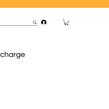
Connexion
 charge
rix