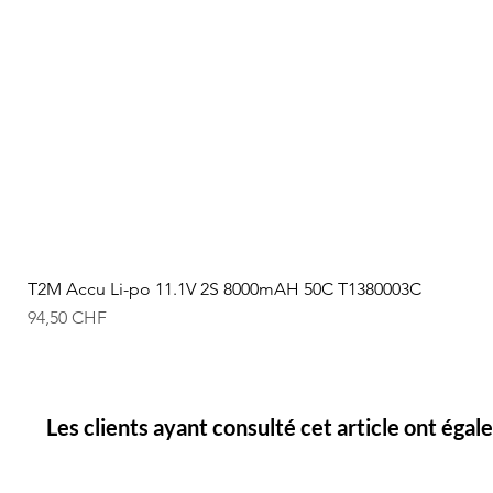
T2M Accu Li-po 11.1V 2S 8000mAH 50C T1380003C
Prix
94,50 CHF
Les clients ayant consulté cet article ont éga