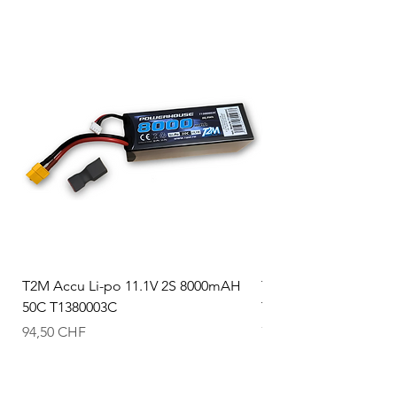
T2M Accu Li-po 11.1V 2S 8000mAH
T2M Accu Li-po 7.4V
50C T1380003C
T1380002C
Prix
Prix
94,50 CHF
74,50 CHF