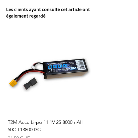
Les clients ayant consulté cet article ont
également regardé
T2M Accu Li-po 11.1V 2S 8000mAH
T2M Accu Li-po 7.4V
50C T1380003C
T1380002C
Prix
Prix