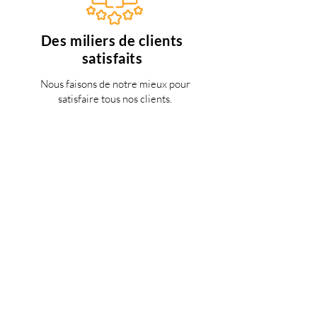
Des miliers de clients
satisfaits
Nous faisons de notre mieux pour
satisfaire tous nos clients.
Support 24/7
en français
Une question? Contacter nous via
notre
formulaire de contact
une
personne de notre équipe vous
répondra dès que possible.