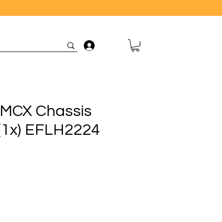
Connexion
MCX Chassis
 (1x) EFLH2224
ix