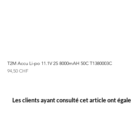
T2M Accu Li-po 11.1V 2S 8000mAH 50C T1380003C
Prix
94,50 CHF
Les clients ayant consulté cet article ont éga