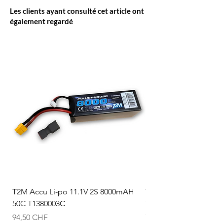
Les clients ayant consulté cet article ont
également regardé
T2M Accu Li-po 11.1V 2S 8000mAH
T2M Accu Li-po 7.4V
50C T1380003C
T1380002C
Prix
Prix
94,50 CHF
74,50 CHF