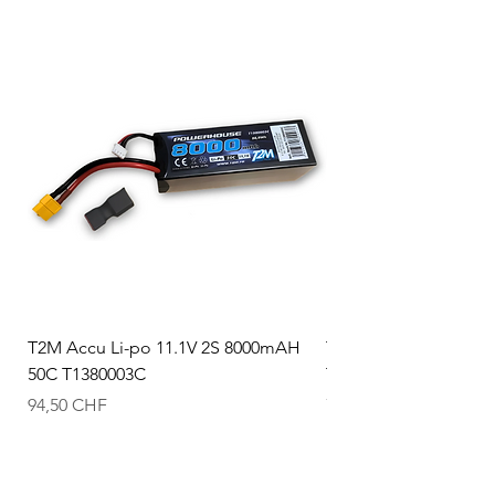
T2M Accu Li-po 11.1V 2S 8000mAH
T2M Accu Li-po 7.4V
50C T1380003C
T1380002C
Prix
Prix
94,50 CHF
74,50 CHF