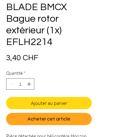
BLADE BMCX
Bague rotor
extérieur (1x)
EFLH2214
Prix
3,40 CHF
Quantité
*
Ajouter au panier
Acheter cet article
Pièce détachée pour hélicoptère Horizon