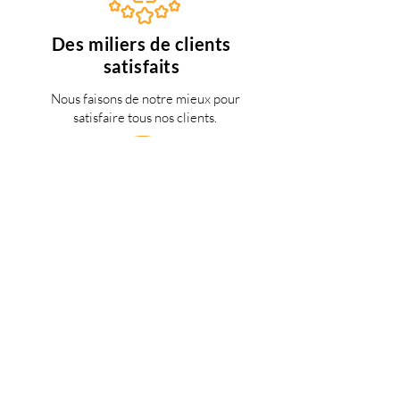
Des miliers de clients
satisfaits
Nous faisons de notre mieux pour
satisfaire tous nos clients.
Support 24/7
en français
Une question? Contacter nous via
notre
formulaire de contact
une
personne de notre équipe vous
répondra dès que possible.