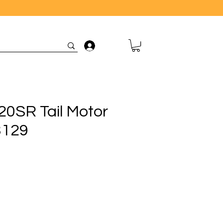
Connexion
0SR Tail Motor
3129
rix