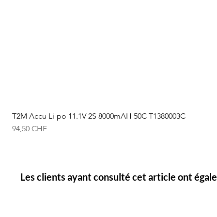
T2M Accu Li-po 11.1V 2S 8000mAH 50C T1380003C
Prix
94,50 CHF
Les clients ayant consulté cet article ont éga