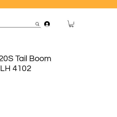
Connexion
0S Tail Boom
 BLH 4102
rix