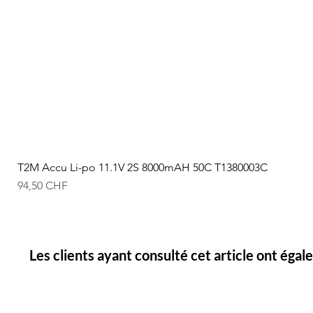
T2M Accu Li-po 11.1V 2S 8000mAH 50C T1380003C
Prix
94,50 CHF
Les clients ayant consulté cet article ont éga