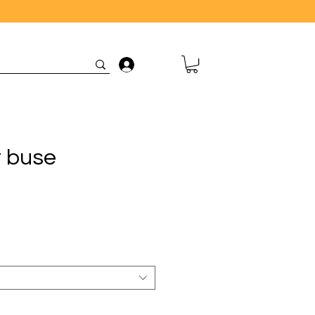
Connexion
t buse
ix