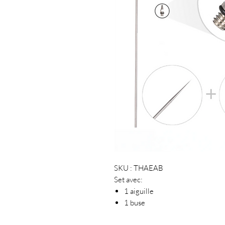
SKU : THAEAB
Set avec:
1 aiguille
1 buse