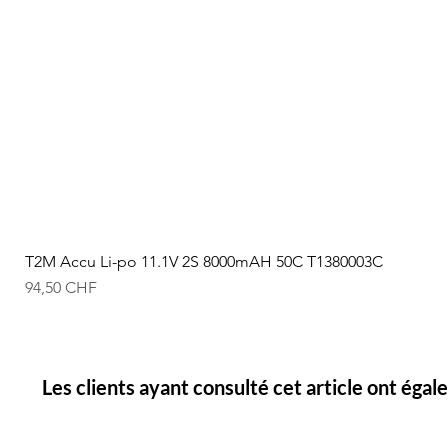
T2M Accu Li-po 11.1V 2S 8000mAH 50C T1380003C
Prix
94,50 CHF
Les clients ayant consulté cet article ont éga