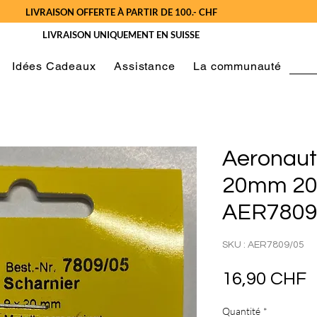
LIVRAISON OFFERTE À PARTIR DE 100.- CHF
LIVRAISON UNIQUEMENT EN SUISSE
Idées Cadeaux
Assistance
La communauté
Aeronaut
20mm 20
AER7809
SKU : AER7809/05
P
16,90 CHF
Quantité
*