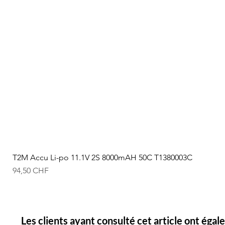
T2M Accu Li-po 11.1V 2S 8000mAH 50C T1380003C
Prix
94,50 CHF
Les clients ayant consulté cet article ont éga