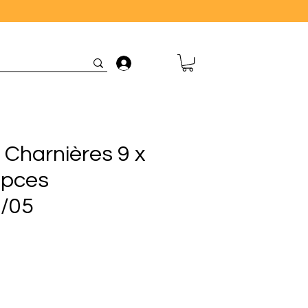
Connexion
 Charnières 9 x
pces
/05
rix