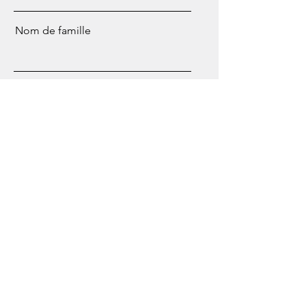
Nom de famille
E-mail
Message
Envoyer