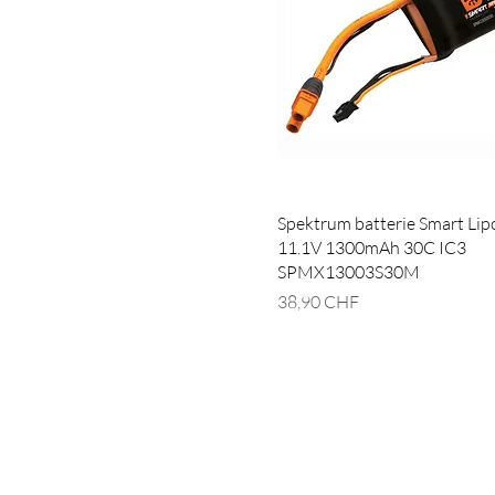
Spektrum batterie Smart Lip
11.1V 1300mAh 30C IC3
SPMX13003S30M
Prix
38,90 CHF
Notre adresse