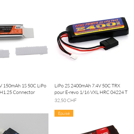
V 150mAh 1S 50C LiPo
LiPo 2S 2400mAh 7.4V 50C TRX
PH1.25 Connector
pour E-revo 1/16 VXL HRC 04224 T
Prix
32,50 CHF
Epuisé