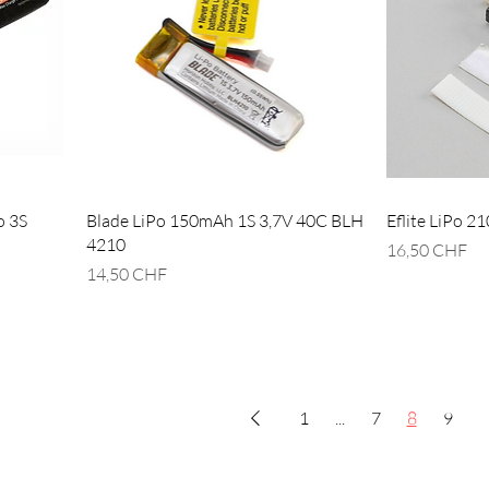
o 3S
Blade LiPo 150mAh 1S 3,7V 40C BLH
Eflite LiPo 
4210
Prix
16,50 CHF
Prix
14,50 CHF
1
...
7
8
9
S'abonner à notre newsletter
A