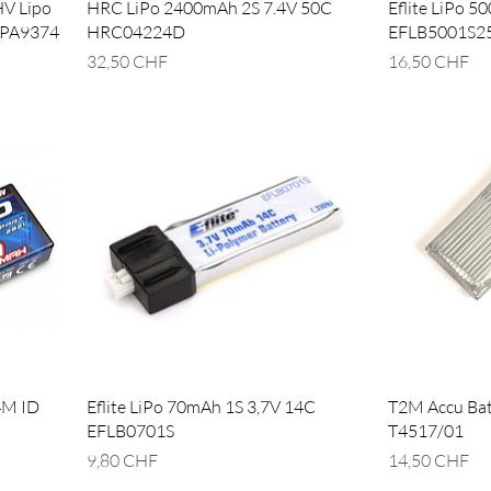
HV Lipo
HRC LiPo 2400mAh 2S 7.4V 50C
Eflite LiPo 
 PA9374
HRC04224D
EFLB5001S2
Prix
Prix
32,50 CHF
16,50 CHF
4M ID
Eflite LiPo 70mAh 1S 3,7V 14C
T2M Accu Bat
EFLB0701S
T4517/01
Prix
Prix
9,80 CHF
14,50 CHF