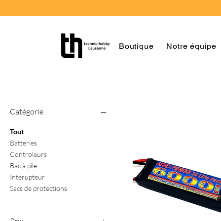
Boutique
Notre équipe
Catégorie
Tout
Batteries
Controleurs
Bac à pile
Interupteur
Sacs de protections