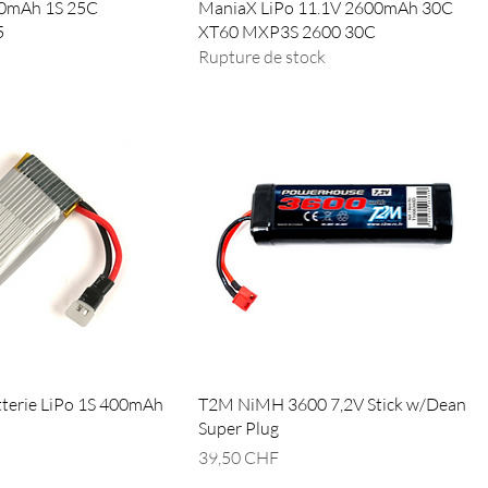
500mAh 1S 25C
ManiaX LiPo 11.1V 2600mAh 30C
5
XT60 MXP3S 2600 30C
Rupture de stock
terie LiPo 1S 400mAh
T2M NiMH 3600 7,2V Stick w/Dean
Super Plug
Prix
39,50 CHF