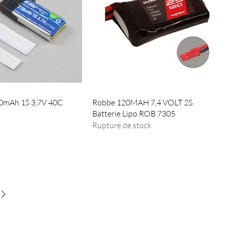
210mAh 1S 3,7V 40C
Robbe 120MAH 7,4 VOLT 2S
Batterie Lipo ROB 7305
Rupture de stock
Nos réseaux
 propos