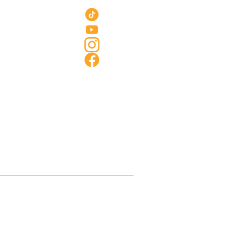
.A
.Q
Tiktok
ontact
on ca
deaux
Youtube
cole
Instagram
lubs
istoire
Facebook
vions
ersonnalisés
ues de cookies