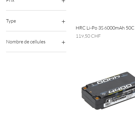
Prix
3 CHF
185 CHF
Type
HRC Li-Po 3S 6000mAh 50C
Life
Prix
119,50 CHF
Li-Ion
Nombre de cellules
Lipo
Nimh
1S
2S
3S
4S
5S
6S