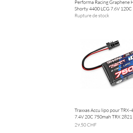
Performa Racing Graphene 
Shorty 4400 LCG 7.6V 120C
Rupture de stock
Traxxas Accu lipo pour TRX-
7.4V 20C 750mah TRX 2821
Prix
29,50 CHF