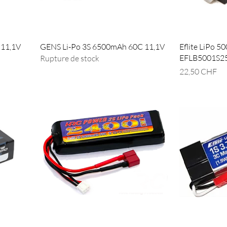
 11,1V
GENS Li-Po 3S 6500mAh 60C 11,1V
Eflite LiPo 
EFLB5001S
Rupture de stock
Prix
22,50 CHF