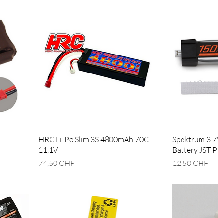
S
HRC Li-Po Slim 3S 4800mAh 70C
Spektrum 3.7
11,1V
Battery JST 
Prix
Prix
74,50 CHF
12,50 CHF