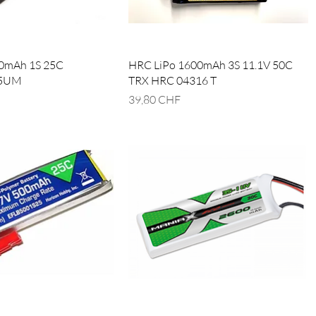
500mAh 1S 25C
HRC LiPo 1600mAh 3S 11.1V 50C
25UM
TRX HRC 04316 T
Prix
39,80 CHF